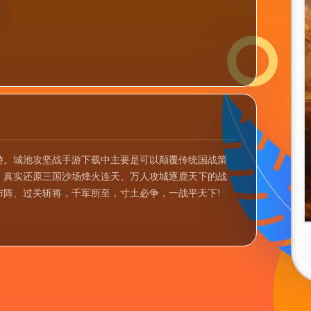
游。城池攻坚战手游下载中主要是可以颠覆传统国战策
，真实还原三国沙场烽火连天、万人攻城逐鹿天下的战
布阵、过关斩将，千军所至，寸土必争，一战平天下!