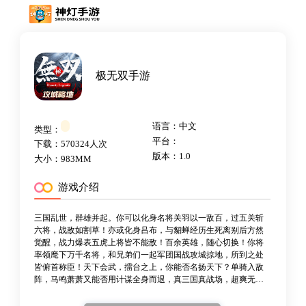
极无双手游
语言：中文
类型：
平台：
下载：570324人次
版本：1.0
大小：983MM
游戏介绍
三国乱世，群雄并起。你可以化身名将关羽以一敌百，过五关斩
六将，战敌如割草！亦或化身吕布，与貂蝉经历生死离别后方然
觉醒，战力爆表五虎上将皆不能敌！百余英雄，随心切换！你将
率领麾下万千名将，和兄弟们一起军团国战攻城掠地，所到之处
皆俯首称臣！天下会武，擂台之上，你能否名扬天下？单骑入敌
阵，马鸣萧萧又能否用计谋全身而退，真三国真战场，超爽无双
连招，个性名将养成，巅峰对决你敢来吗？