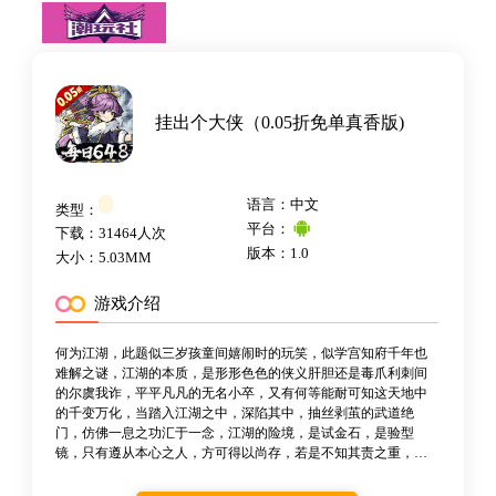
挂出个大侠（0.05折免单真香版)
语言：中文
类型：
平台：
下载：31464人次
版本：1.0
大小：5.03MM
游戏介绍
何为江湖，此题似三岁孩童间嬉闹时的玩笑，似学宫知府千年也
难解之谜，江湖的本质，是形形色色的侠义肝胆还是毒爪利刺间
的尔虞我诈，平平凡凡的无名小卒，又有何等能耐可知这天地中
的千变万化，当踏入江湖之中，深陷其中，抽丝剥茧的武道绝
门，仿佛一息之功汇于一念，江湖的险境，是试金石，是验型
镜，只有遵从本心之人，方可得以尚存，若是不知其责之重，怎
可称为侠字，以人为本，念人为心，因为有人的地方，就有江
湖，江湖数载无捷达，自有侠客行天下。 漫漫武侠路，一念入江