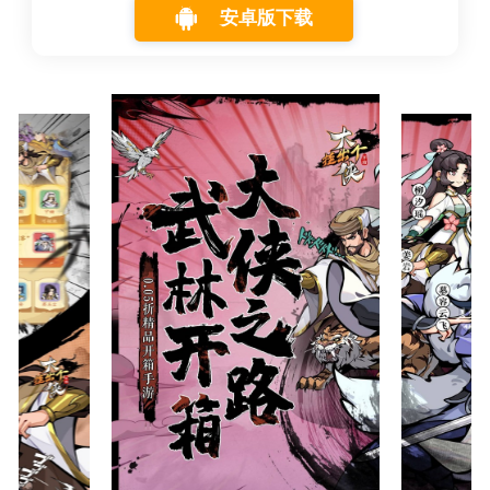
安卓版下载
湖！江湖群雄武侠挂机手游横空出世！ 大侠，请听我言~~~~ 你本
是芸芸众生之中的无名小卒，你的儿时梦想，将会是你豪侠之路
的开始！