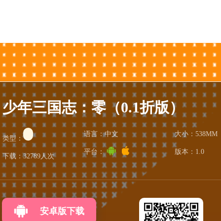
少年三国志：零（0.1折版）
语言：中文
大小：538MM
类型：
平台：
版本：1.0
下载：32789人次
安卓版下载