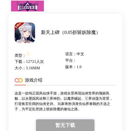
新天上碑（0.05折斩妖除魔）
语言：中文
类型：
平台：
下载：12721人次
版本：1.0
大小：5.16MM
游戏介绍
这是一款纯正国风仙侠手游，游戏全景再现仙侠世界的瑰丽风
貌，以水墨国风诠释三界神韵。以魔界崛起、三界动荡为背景，
打造恢宏壮阔的仙侠史诗。 玩家将扮演身负仙界眷顾的天选之
子，为平定乱世踏上斩妖除魔的修仙之路。
暂无下载